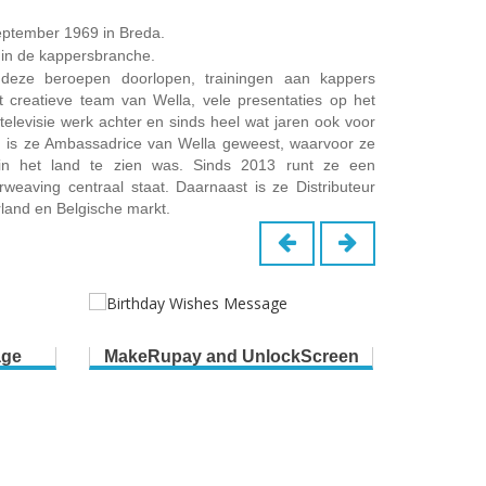
eptember 1969 in Breda.
m in de kappersbranche.
deze beroepen doorlopen, trainingen aan kappers
 creatieve team van Wella, vele presentaties op het
elevisie werk achter en sinds heel wat jaren ook voor
n is ze Ambassadrice van Wella geweest, waarvoor ze
 in het land te zien was. Sinds 2013 runt ze een
rweaving centraal staat. Daarnaast is ze Distributeur
rland en Belgische markt.
age
MakeRupay and UnlockScreen
B